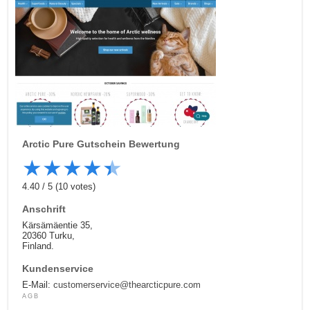
Arctic Pure
Gutschein Bewertung
★
★
★
★
★
4.40
/
5
(
10
votes)
Anschrift
Kärsämäentie 35,
20360 Turku,
Finland.
Kundenservice
E-Mail:
customerservice@thearcticpure.com
AGB