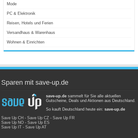
Mode
PC & Elektronik
Reisen, Hotels und Ferien
Versandhaus & Warenhaus
Wohnen & Einrichten
Sparen mit save-up.de
save-up.de
sammelt für Sie alle aktuellen
Gutscheine, Deals und Aktionen aus Deutschland.
So kauft Deutschland heute ein:
save-up.de
Save Up CH
-
Save Up CZ
-
Save Up FR
Save Up NO
-
Save Up ES
Save Up IT
-
Save Up AT