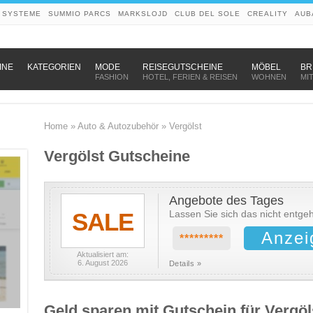
 SYSTEME
SUMMIO PARCS
MARKSLOJD
CLUB DEL SOLE
CREALITY
AUB
–
–
–
INE
KATEGORIEN
MODE
REISEGUTSCHEINE
MÖBEL
BR
FASHION
HOTEL, FERIEN & REISEN
WOHNEN
MI
Home
»
Auto & Autozubehör
»
Vergölst
Vergölst Gutscheine
Angebote des Tages
SALE
Lassen Sie sich das nicht entge
Anzei
*********
Aktualisiert am:
6. August 2026
Details »
Geld sparen mit Gutschein für Vergöl