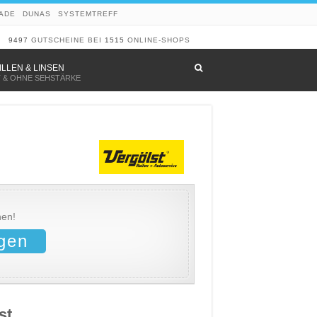
ADE
DUNAS
SYSTEMTREFF
9497
GUTSCHEINE BEI
1515
ONLINE-SHOPS
–
ILLEN & LINSEN
T & OHNE SEHSTÄRKE
hen!
gen
st