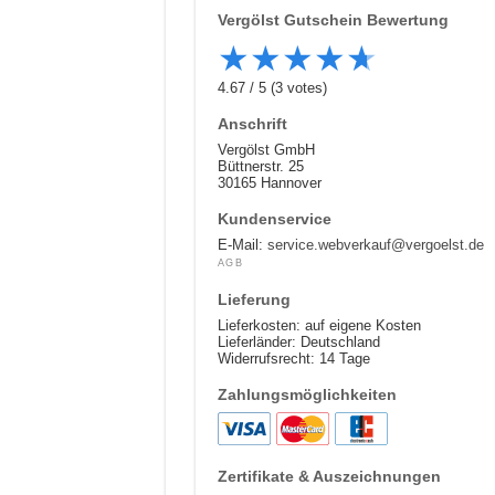
Vergölst
Gutschein Bewertung
★
★
★
★
★
4.67
/
5
(
3
votes)
Anschrift
Vergölst GmbH
Büttnerstr. 25
30165 Hannover
Kundenservice
E-Mail:
service.webverkauf@vergoelst.de
AGB
Lieferung
Lieferkosten: auf eigene Kosten
Lieferländer: Deutschland
Widerrufsrecht: 14 Tage
Zahlungsmöglichkeiten
Zertifikate & Auszeichnungen