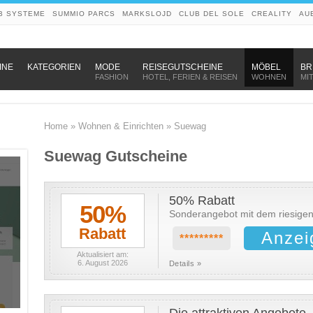
B SYSTEME
SUMMIO PARCS
MARKSLOJD
CLUB DEL SOLE
CREALITY
AU
–
–
–
INE
KATEGORIEN
MODE
REISEGUTSCHEINE
MÖBEL
BR
FASHION
HOTEL, FERIEN & REISEN
WOHNEN
MI
Home
»
Wohnen & Einrichten
»
Suewag
Suewag Gutscheine
50% Rabatt
50%
Sonderangebot mit dem riesigen
Rabatt
Anzei
*********
Aktualisiert am:
6. August 2026
Details »