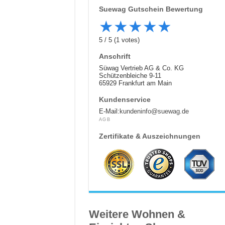
Suewag
Gutschein Bewertung
★
★
★
★
★
5
/
5
(
1
votes)
Anschrift
Süwag Vertrieb AG & Co. KG
Schützenbleiche 9-11
65929 Frankfurt am Main
Kundenservice
E-Mail:
kundeninfo@suewag.de
AGB
Zertifikate & Auszeichnungen
Weitere Wohnen &