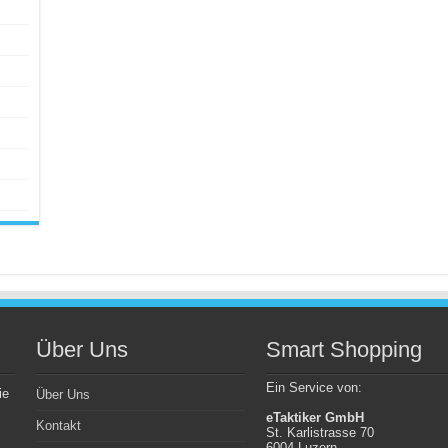
Über Uns
Smart Shopping
Ein Service von:
ie
Über Uns
eTaktiker GmbH
Kontakt
St. Karlistrasse 70
6004 Luzern