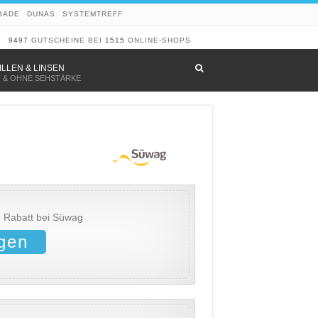
BADE
DUNAS
SYSTEMTREFF
9497
GUTSCHEINE BEI
1515
ONLINE-SHOPS
–
ILLEN & LINSEN
T & OHNE SEHSTÄRKE
 Rabatt bei Süwag
gen