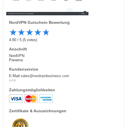
NordVPN
Gutschein Bewertung
★
★
★
★
★
4.80
/
5
(
5
votes)
Anschrift
NordVPN
Panama
Kundenservice
E-Mail:
sales@nordvpnbusiness.com
AGB
Zahlungsmöglichkeiten
Zertifikate & Auszeichnungen