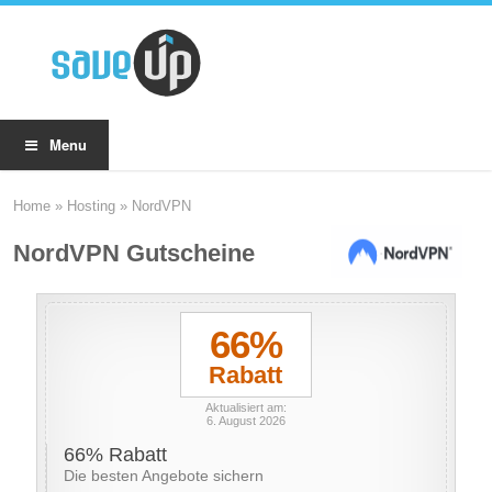
Menu
Home
»
Hosting
»
NordVPN
NordVPN Gutscheine
66%
Rabatt
Aktualisiert am:
6. August 2026
66% Rabatt
Die besten Angebote sichern