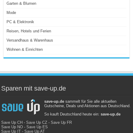
Garten & Blumen
Mode
PC & Elektronik
Reisen, Hotels und Ferien
Versandhaus & Warenhaus
Wohnen & Einrichten
Sparen mit save-up.de
save-up.de
sammelt für Sie alle aktuellen
Gutscheine, Deals und Aktionen aus Deutschland.
So kauft Deutschland heute ein:
save-up.de
Save Up CH
-
Save Up CZ
-
Save Up FR
Save Up NO
-
Save Up ES
Save Up IT
-
Save Up AT