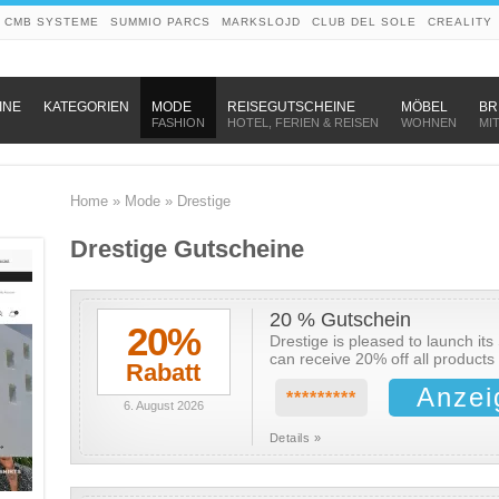
CMB SYSTEME
SUMMIO PARCS
MARKSLOJD
CLUB DEL SOLE
CREALITY
–
–
–
INE
KATEGORIEN
MODE
REISEGUTSCHEINE
MÖBEL
BR
FASHION
HOTEL, FERIEN & REISEN
WOHNEN
MI
Home
»
Mode
»
Drestige
Drestige Gutscheine
20 % Gutschein
20%
Drestige is pleased to launch i
can receive 20% off all product
Rabatt
Anzei
*********
6. August 2026
Details »