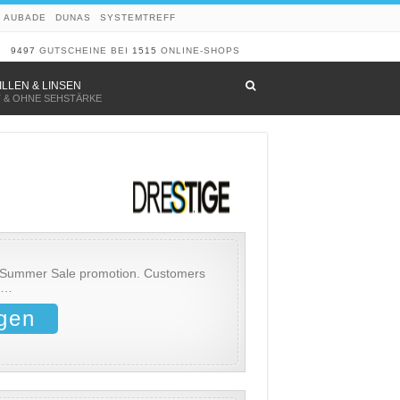
AUBADE
DUNAS
SYSTEMTREFF
9497
GUTSCHEINE BEI
1515
ONLINE-SHOPS
–
ILLEN & LINSEN
T & OHNE SEHSTÄRKE
ts Summer Sale promotion. Customers
s …
gen