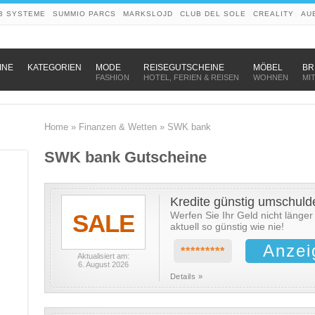
B SYSTEME
SUMMIO PARCS
MARKSLOJD
CLUB DEL SOLE
CREALITY
AU
–
–
–
INE
KATEGORIEN
MODE
REISEGUTSCHEINE
MÖBEL
BR
FASHION
HOTEL, FERIEN & REISEN
WOHNEN
MI
Home
»
Finanzen & Wetten
»
SWK bank
SWK bank Gutscheine
Kredite günstig umschuld
SALE
Werfen Sie Ihr Geld nicht länger
aktuell so günstig wie nie!
Anzei
*********
Aktualisiert am:
6. August 2026
Details »