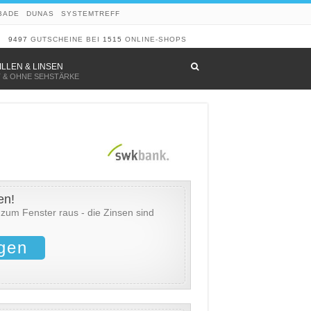
BADE
DUNAS
SYSTEMTREFF
9497
GUTSCHEINE BEI
1515
ONLINE-SHOPS
–
ILLEN & LINSEN
T & OHNE SEHSTÄRKE
en!
 zum Fenster raus - die Zinsen sind
gen