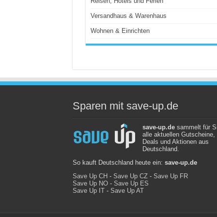
Reisen, Hotels und Ferien
Versandhaus & Warenhaus
Wohnen & Einrichten
Sparen mit save-up.de
save-up.de
sammelt für S
alle aktuellen Gutscheine,
Deals und Aktionen aus
Deutschland.
So kauft Deutschland heute ein:
save-up.de
Save Up CH
-
Save Up CZ
-
Save Up FR
Save Up NO
-
Save Up ES
Save Up IT
-
Save Up AT