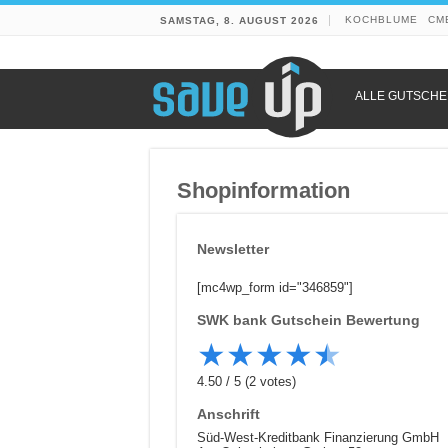
KOCHBLUME
CM
SAMSTAG, 8. AUGUST 2026
ALLE GUTSCHE
Shopinformation
Newsletter
[mc4wp_form id="346859"]
SWK bank
Gutschein Bewertung
★
★
★
★
★
4.50
/
5
(
2
votes)
Anschrift
Süd-West-Kreditbank Finanzierung GmbH